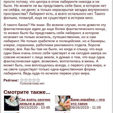
просто потому, что центра в этом лабиринте никогда и не
было. Но можете ли вы представить себе банк, в котором нет
ни сейфа, ни денег, а только нераскрытая загадка внутреннего
пространства? Лабиринт есть, а всего остального нет. Такого
фильма, пожалуй, еще не существует в истории кино.
А такого банка? Не знаю. Во всяком случае, если довести эту
фантастическую идею до еще более фантастического конца,
то можно было бы представить себе лабиринт, в котором
исчезает не только искатель, путешественник, но и сам
лабиринт. Не только грабители и полицейские, но и банкиры,
клерки, охранники, работники рекламного отдела. Короче
говоря, все. Как бы там ни было, но когда я слышу, что еще
один банк очень плохо себя чувствует и не сегодня-завтра он
совсем исчезнет с лица земли, я думаю о том, что еще одна
фантастическая идея, возможно, воплотилась в жизнь. А
может быть, она воплощалась всегда, с первого утра мира, и
на свете существует только одна-единственная форма
лабиринта. Ведь куда-то исчезло первое утро мира.
Рейтинг:
Голосов пока нет
Смотрите также...
Где взять срочно
Банк-эквайер – что
деньги в долг
это такое
09/23/2020 - 10:48
08/26/2019 - 11:08