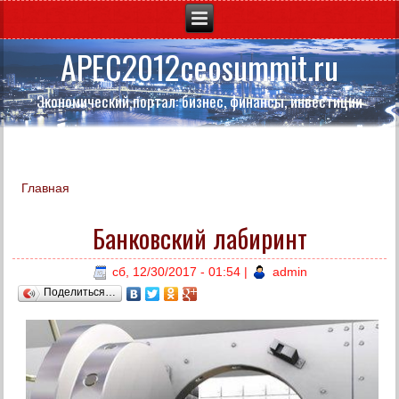
APEC2012ceosummit.ru
Экономический портал: бизнес, финансы, инвестиции
Главная
Вы здесь
Банковский лабиринт
сб, 12/30/2017 - 01:54
|
admin
Поделиться…