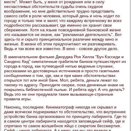
месте". Может быть, у меня от рождения или в силу
несчастливых обстоятельств судьбы очень скудное
воображение, но мне действительно трудно представить
самого себя в роли человека, который день и ночь ходит по
городу и только тем и занят, что каждому встречному во всех
подробностях рассказывает, где именно он хранит свои
сбережения. Хотя на языке повседневной банковской жизни
это называется не иначе, как "рекламная деятельность". Вот
здесь-то и скрыто принципиальное различие между кино и
жизнью. В жизни об этом предпочитают не разговаривать.
Ведь и так всем все известно. В кино - совсем другое дело.
В замечательном фильме Джорджа Роя Хилла "Буч Кэссиди и
Санденс Кид" симпатичные грабители банков путешествуют из
города в город, как путеводной нитью ведомые слухами,
рассказами из достоверных источников и просто газетными
сообщениями о том, где, как и при каких обстоятельствах
открылся тот или иной банк. Мол, ребята, деньги лежат по
такому-то адресу. Приходите скорее, пока денежные знаки не
покрылись библиотечной пылью. И ребята идут. А что делать?
Ведь это не они придумали такие вызывающе-странные
правила игры.
Наконец, последнее. Кинематограф никогда не скрывал и
даже всячески подчеркивал то обстоятельство, что внутреннее
устройство банка организовано по принципу лабиринта. Где-то
в самом центре лабиринта находится заповедный сейф, где и
спрятано то самое волшебное яйцо с секретом бессмертия.
Сейф - центр лабиринта. А к нему, как мы это видели в