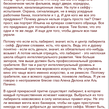
бесконечном числе фильмов, ведут двери, коридоры,
подземелья, канализационные люки. На пути к сейфу -
испытания. Охрана, сигнализация, не в меру усердные
работники банка, посетители и т. д. И для кого же все это
придумано? Почему деньги нельзя отдать просто так? Ответ
прост, как портрет Ильича на купюрах советского образца. Все
это придумано для полицейских и воров. Тем более, что это
одни и те же люди. И еще для того, чтобы деньги все-таки
украли.
Потому что если есть лабиринт, значит, есть и центр лабиринта
- сейф. Другими словами, есть, что красть. Ведь это и дураку
понятно - если есть деньги, значит, их обязательно кто-нибудь
возьмет. А потом нельзя отрицать, что лабиринт - это неплохая
школа общего интеллектуального развития. Чем больше
запоров, тем выше должен быть профессиональный уровень
грабителя. Вот так и растут интеллектуальный уровень и
общественный престиж воровского искусства. Не случайно в
кино это чаще всего именно искусство, а не ремесло. Поэтому
грабителя, как и всякого художника, поневоле любишь. Я уж не
говорю о неотразимом блеске глаз Алена Делона или Аль
Пачино.
В одной прекрасной притче существует лабиринт, в котором
каждый путешественник исчезает навсегда. Выбраться из того
лабиринта невозможно в силу неписаных правил игры. Не это
ли вековая мечта всех банкиров, чтобы ни один преступник
никогда не смог добраться до заповедного сейфа. Может быть,