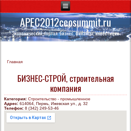
APEC2012ceosummit.ru
Экономический портал: бизнес, финансы, инвестиции
Главная
Вы здесь
БИЗНЕС-СТРОЙ, строительная
компания
Категория:
Строительство - промышленное
Адрес:
614064, Пермь, Ижевская ул., д. 32
Телефон:
8 (342) 249-53-46