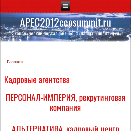
APEC2012ceosummit.ru
Экономический портал: бизнес, финансы, инвестиции
Главная
Вы здесь
Кадровые агентства
ПЕРСОНАЛ-ИМПЕРИЯ, рекрутинговая
компания
АЛЬТЕРНАТИВА, кадровый центр