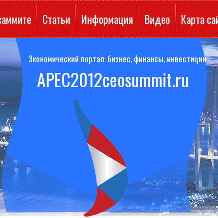
саммите
Статьи
Информация
Видео
Карта са
Экономический портал: бизнес, финансы, инвестиции
APEC2012ceosummit.ru