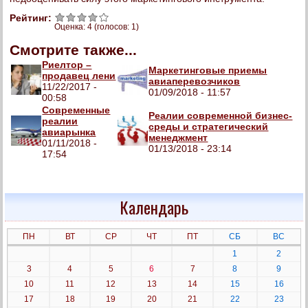
Рейтинг:
Оценка:
4
(голосов:
1
)
Смотрите также...
Риелтор –
Маркетинговые приемы
продавец лени
авиаперевозчиков
11/22/2017 -
01/09/2018 - 11:57
00:58
Современные
Реалии современной бизнес-
реалии
среды и стратегический
авиарынка
менеджмент
01/11/2018 -
01/13/2018 - 23:14
17:54
Календарь
ПН
ВТ
СР
ЧТ
ПТ
СБ
ВС
1
2
3
4
5
6
7
8
9
10
11
12
13
14
15
16
17
18
19
20
21
22
23