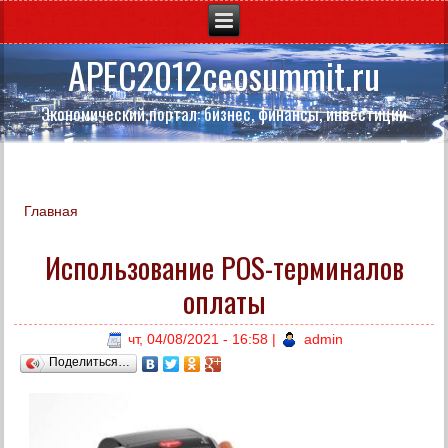
APEC2012ceosummit.ru
Экономический портал: бизнес, финансы, инвестиции
Главная
Вы здесь
Использование POS-терминалов
оплаты
чт, 04/08/2021 - 16:58
|
admin
Поделиться…