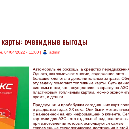
 карты: очевидные выгоды
н, 04/04/2022 - 11:00
|
admin
Автомобиль не роскошь, а средство передвижения
Однако, как замечают многие, содержание авто -
большие хлопоты и дополнительные затраты. Обл
эту задачу помогают топливные карты. Суть данн
системы в том, что, осуществляя заправку на АЗС
пластиковым топливным картам, можно экономить
время, и деньги.
Прадедушки и прабабушки сегодняшних карт поя
в двадцатых годах XX века. Они были металличес
с нанесенной на них информацией о клиенте. Се
карточки для АЗС - это отдельный вид пластиковых
при изготовлении которых используются самые
современные технологические достижения в этой