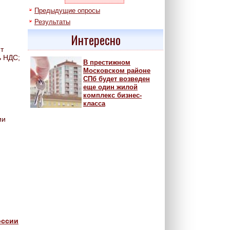
Предыдущие опросы
Результаты
Интересно
т
ь НДС;
В престижном
Московском районе
СПб будет возведен
еще один жилой
комплекс бизнес-
класса
ии
оссии