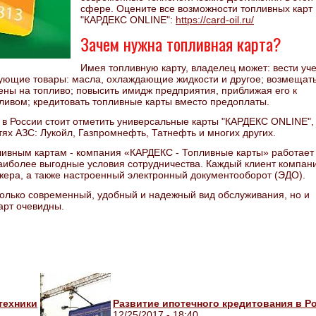
сфере. Оцените все возможности топливных карт
"КАРДЕКС ONLINE":
https://card-oil.ru/
Зачем нужна топливная карта?
Имея топливную карту, владелец может: вести уче
вующие товары: масла, охлаждающие жидкости и другое; возмещат
ены на топливо; повысить имидж предприятия, приближая его к
ливом; кредитовать топливные карты вместо предоплаты.
 в России стоит отметить универсальные карты "КАРДЕКС ONLINE",
ях АЗС: Лукойл, Газпромнефть, Татнефть и многих других.
пливным картам - компания «КАРДЕКС - Топливные карты» работает
наиболее выгодные условия сотрудничества. Каждый клиент компан
жера, а также настроенный электронный документооборот (ЭДО).
только современный, удобный и надежный вид обслуживания, но и
арт очевидны.
техники
Развитие ипотечного кредитования в Р
12/25/2017 - 18:40