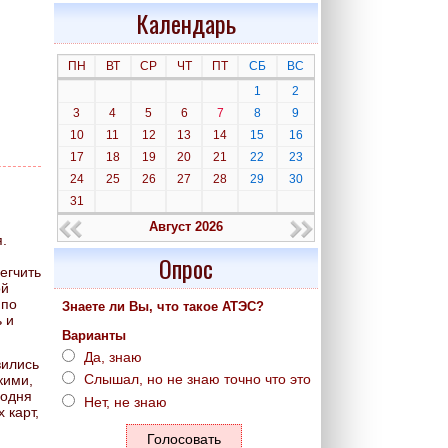
Календарь
ПН
ВТ
СР
ЧТ
ПТ
СБ
ВС
1
2
3
4
5
6
7
8
9
10
11
12
13
14
15
16
17
18
19
20
21
22
23
24
25
26
27
28
29
30
31
Август 2026
.
Опрос
егчить
ой
 по
Знаете ли Вы, что такое АТЭС?
 и
Варианты
Да, знаю
вились
Слышал, но не знаю точно что это
кими,
годня
Нет, не знаю
 карт,