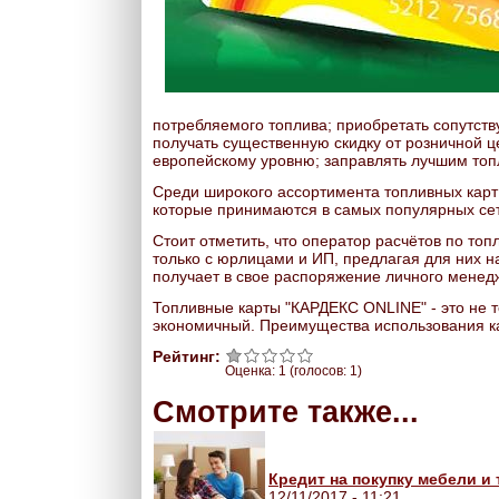
потребляемого топлива; приобретать сопутст
получать существенную скидку от розничной ц
европейскому уровню; заправлять лучшим топ
Среди широкого ассортимента топливных карт
которые принимаются в самых популярных сет
Стоит отметить, что оператор расчётов по то
только с юрлицами и ИП, предлагая для них 
получает в свое распоряжение личного менед
Топливные карты "КАРДЕКС ONLINE" - это не 
экономичный. Преимущества использования к
Рейтинг:
Оценка:
1
(голосов:
1
)
Смотрите также...
Кредит на покупку мебели и 
12/11/2017 - 11:21