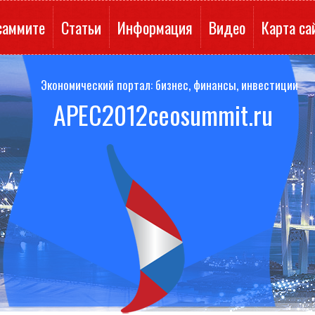
саммите
Статьи
Информация
Видео
Карта са
Экономический портал: бизнес, финансы, инвестиции
APEC2012ceosummit.ru